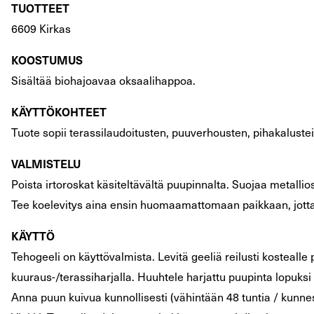
TUOTTEET
6609 Kirkas
KOOSTUMUS
Sisältää biohajoavaa oksaalihappoa.
KÄYTTÖKOHTEET
Tuote sopii terassilaudoitusten, puuverhousten, pihakalust
VALMISTELU
Poista irtoroskat käsiteltävältä puupinnalta. Suojaa metallio
Tee koelevitys aina ensin huomaamattomaan paikkaan, jotta
KÄYTTÖ
Tehogeeli on käyttövalmista. Levitä geeliä reilusti kosteall
kuuraus-/terassiharjalla. Huuhtele harjattu puupinta lopuksi 
Anna puun kuivua kunnollisesti (vähintään 48 tuntia / kunnes 