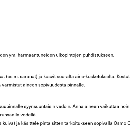
eiden ym. harmaantuneiden ulkopintojen puhdistukseen.
sat (esim. saranat) ja kasvit suoralta aine-kosketukselta. Kostu
 varmistut aineen sopivuudesta pinnalle.
e puupinnalle syynsuuntaisin vedoin. Anna aineen vaikuttaa noin
runsaalla vedellä.
kuiva) ja käsittele pinta sitten tarkoitukseen sopivalla Osmo Co