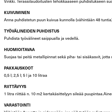
Vinkki. Terassilaudoitusten tehokkaaseen puhdistukseen s
KUIVUMINEN
Anna puhdistetun puun kuivua kunnolla (vähintään 48 tuntia)
TYÖVÄLINEIDEN PUHDISTUS
Puhdista työvälineet saippualla ja vedellä.
HUOMIOITAVAA
Suojaa tai peitä metallipinnat sekä piha- tai sisäkasvit, jo
PAKKAUSKOOT
0,5 l; 2,5 l; 5 l ja 10 litraa
RIITTÄVYYS
1 litra riittää n. 10 m2 kertakäsittelyyn sileää puupintaa.A
VARASTOINTI