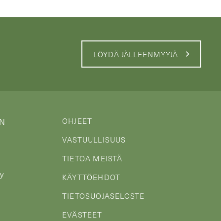
LÖYDÄ JÄLLEENMYYJÄ
OHJEET
IN
VASTUULLISUUS
TIETOA MEISTÄ
y
KÄYTTÖEHDOT
TIETOSUOJASELOSTE
EVÄSTEET