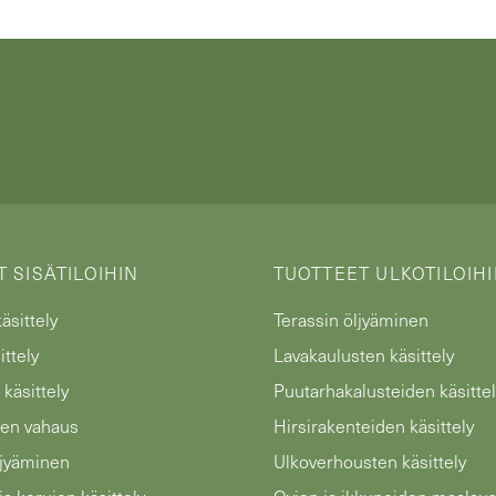
 SISÄTILOIHIN
TUOTTEET ULKOTILOIH
äsittely
Terassin öljyäminen
ittely
Lavakaulusten käsittely
 käsittely
Puutarhakalusteiden käsittel
en vahaus
Hirsirakenteiden käsittely
ljyäminen
Ulkoverhousten käsittely