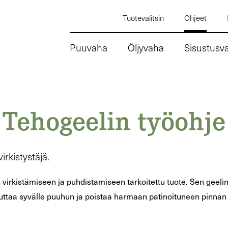
Tuotevalitsin
Ohjeet
Puuvaha
Öljyvaha
Sisustusv
Tehogeelin työohje
rkistystäjä.
irkistämiseen ja puhdistamiseen tarkoitettu tuote. Sen geeli
ikuttaa syvälle puuhun ja poistaa harmaan patinoituneen pinnan