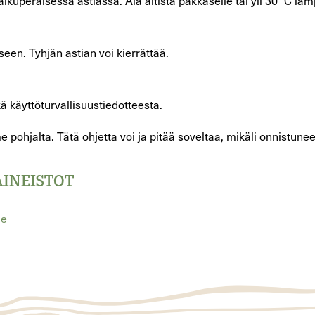
kuperäisessä astiassa. Älä altista pakkaselle tai yli 30 °C lämp
een. Tyhjän astian voi kierrättää.
ä käyttöturvallisuustiedotteesta.
 pohjalta. Tätä ohjetta voi ja pitää soveltaa, mikäli onnistune
AINEISTOT
je