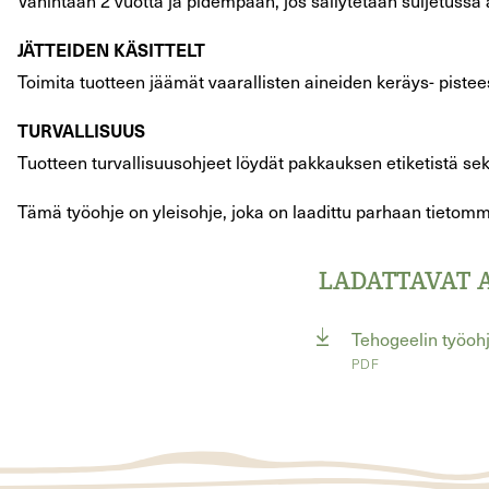
Vähintään 2 vuotta ja pidempään, jos säilytetään suljetussa al
JÄTTEIDEN KÄSITTELT
Toimita tuotteen jäämät vaarallisten aineiden keräys- pistees
TURVALLISUUS
Tuotteen turvallisuusohjeet löydät pakkauksen etiketistä sek
Tämä työohje on yleisohje, joka on laadittu parhaan tietomme
LADATTAVAT 
Tehogeelin työoh
PDF