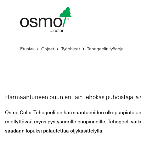
Siirry
sisältöön
Etusivu
Ohjeet
Työohjeet
Tehogeelin työohje
Harmaantuneen puun erittäin tehokas puhdistaja ja vi
Osmo Color Tehogeeli on harmaantuneiden ulkopuupintojen v
miellyttävää myös pystysuorille puupinnoille. Tehogeeli va
saadaan lopuksi palautettua öljykäsittelyllä.