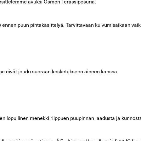
uosittelemme avuksi Osmon Terassipesuria.
 ennen puun pintakäsittelyä. Tarvittavaan kuivumisaikaan vaiku
tta ne eivät joudu suoraan kosketukseen aineen kanssa.
ineen lopullinen menekki riippuen puupinnan laadusta ja kunnost