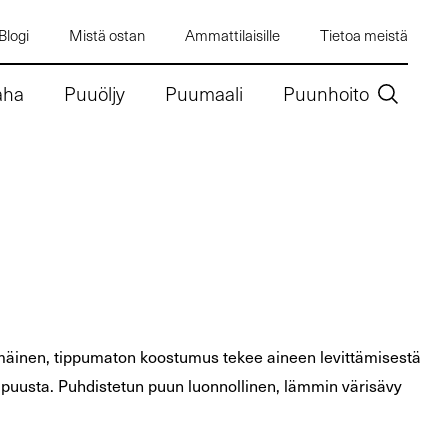
Blogi
Mistä ostan
Ammattilaisille
Tietoa meistä
aha
Puuöljy
Puumaali
Puunhoito
mäinen, tippumaton koostumus tekee aineen levittämisestä
 puusta. Puhdistetun puun luonnollinen, lämmin värisävy