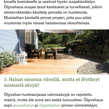
kovalle koetukselle ja vaativat hyvän suojakäsittelyn.
Öljyvahaus suojaa tasot kestävästi ja turvallisesti, jolloin
elintarvikkeiden käsittely pinnalla on huoletonta.
Muistathan käsitellä pinnat ympäri, jotta puu pitää
muotonsa myös näissä haastavissa olosuhteissa.
3.
Haluat sisustaa väreillä, mutta et löytänyt
mieleistä sävyä?
Öljyvahan tuotesarjassa valmissävyjä on rajoitettu
määrä, mutta älä anna sen estää luovuuttasi. Öljyvahaus
sopii
puuvahatun
ja
öljypetsatun
pinnan viimeistelyyn,