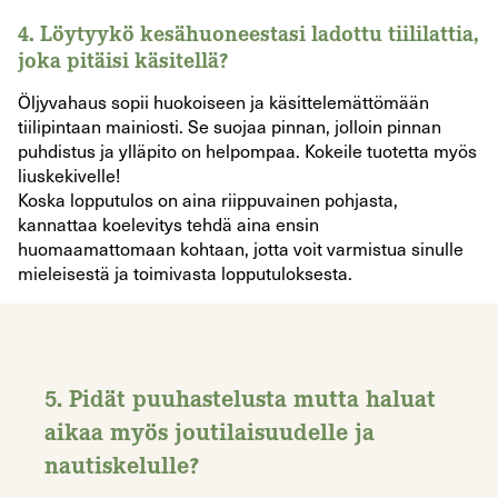
4.
Löytyykö kesähuoneestasi ladottu tiililattia,
joka pitäisi käsitellä?
Öljyvahaus sopii huokoiseen ja käsittelemättömään
tiilipintaan mainiosti. Se suojaa pinnan, jolloin pinnan
puhdistus ja ylläpito on helpompaa. Kokeile tuotetta myös
liuskekivelle!
Koska lopputulos on aina riippuvainen pohjasta,
kannattaa koelevitys tehdä aina ensin
huomaamattomaan kohtaan, jotta voit varmistua sinulle
mieleisestä ja toimivasta lopputuloksesta.
5.
Pidät puuhastelusta mutta haluat
aikaa myös joutilaisuudelle ja
nautiskelulle?