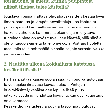
kesähuone, ja mietit, kuinka puupintoja
näissä tiloissa tulee käsitellä?
Joustavan pinnan jättävä öljyvahauskäsittely kestää hyvin
ilmankosteutta ja lämpötilanvaihteluja. Jos käsittelet
puukappaleet kauttaaltaan ympäri, puun eläminen ja
halkeilu vähenee. Lämmin, huokoinen ja miellyttävän
tuntuinen pinta on myös turvallinen käyttää, sillä siinä ei
ole pintasuoja-aineita tai eliömyrkkyjä. Voit siis huoletta
tassutella tällä pehmeällä pinnalla paljain varpain, vaikka
ympäri vuoden.
2.
Nautitko ulkona kokkailusta katetussa
kesäkeittiössäsi?
Parhaan, pitkäaikaisen suojan saa, kun puu varastoidaan
talven ajaksi ilmavasti kuivaan tilaan. Pintojen
huoltokäsittely kesäkauden lopulla lisää puun
pitkäikäisyyttä ja ilahduttaa keväällä, kun uusi kausi taas
on alkamassa.
Kesäkeittiön kalusteet ja puu- ja tasopinnat joutuvat