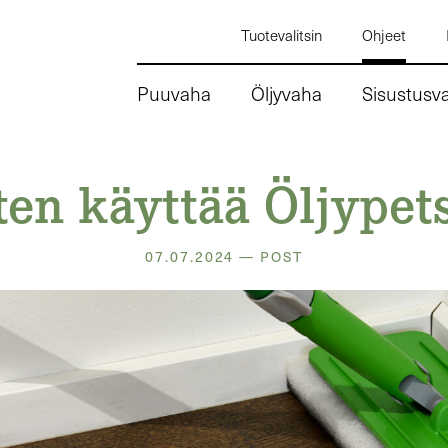
Tuotevalitsin
Ohjeet
Puuvaha
Öljyvaha
Sisustusv
en käyttää Öljypet
07.07.2024 — POST