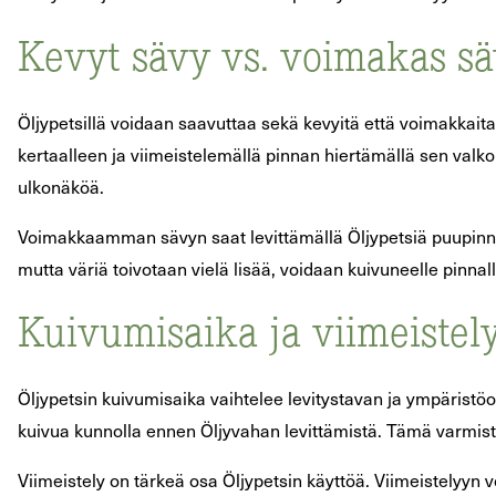
Kevyt sävy vs. voimakas s
Öljypetsillä voidaan saavuttaa sekä kevyitä että voimakkaita
kertaalleen ja viimeistelemällä pinnan hiertämällä sen valko
ulkonäköä.
Voimakkaamman sävyn saat levittämällä Öljypetsiä puupinnalle
mutta väriä toivotaan vielä lisää, voidaan kuivuneelle pinna
Kuivumisaika ja viimeistel
Öljypetsin kuivumisaika vaihtelee levitystavan ja ympäristö
kuivua kunnolla ennen Öljyvahan levittämistä. Tämä varmistaa
Viimeistely on tärkeä osa Öljypetsin käyttöä. Viimeistelyyn 