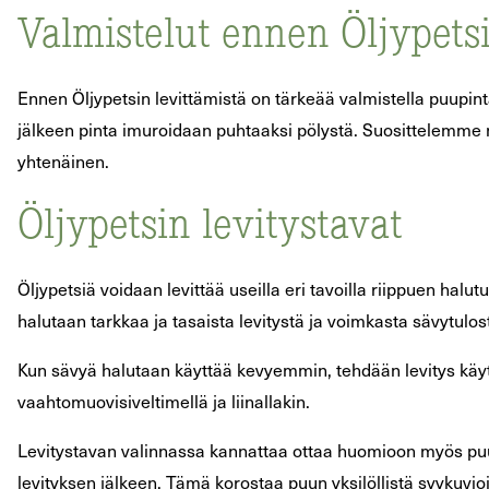
Valmistelut ennen Öljypetsi
Ennen Öljypetsin levittämistä on tärkeää valmistella puupint
jälkeen pinta imuroidaan puhtaaksi pölystä. Suosittelemme 
yhtenäinen.
Öljypetsin levitystavat
Öljypetsiä voidaan levittää useilla eri tavoilla riippuen halut
halutaan tarkkaa ja tasaista levitystä ja voimkasta sävytulos
Kun sävyä halutaan käyttää kevyemmin, tehdään levitys käytt
vaahtomuovisiveltimellä ja liinallakin.
Levitystavan valinnassa kannattaa ottaa huomioon myös puula
levityksen jälkeen. Tämä korostaa puun yksilöllistä syykuvioin