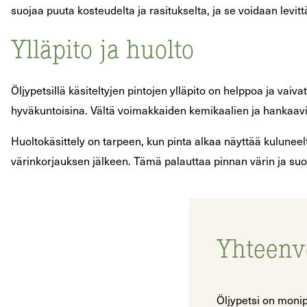
suojaa puuta kosteudelta ja rasitukselta, ja se voidaan levit
Ylläpito ja huolto
Öljypetsillä käsiteltyjen pintojen ylläpito on helppoa ja vaiv
hyväkuntoisina. Vältä voimakkaiden kemikaalien ja hankaavie
Huoltokäsittely on tarpeen, kun pinta alkaa näyttää kuluneelt
värinkorjauksen jälkeen. Tämä palauttaa pinnan värin ja suoj
Yhteenv
Öljypetsi on monip