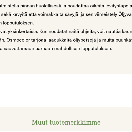
mistella pinnan huolellisesti ja noudattaa oikeita levitystapoja.
sekä kevyitä että voimakkaita sävyjä, ja sen viimeistely Öljyv
n lopputuloksen.
ovat yksinkertaisia. Kun noudatat näitä ohjeita, voit nauttia kau
n. Osmocolor tarjoaa laadukkaita öljypetsejä ja muita puunkäsi
nua saavuttamaan parhaan mahdollisen lopputuloksen.
Muut tuotemerkkimme