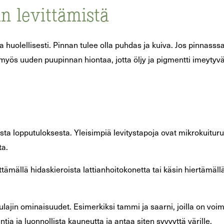
n levittämistä
a huolellisesti. Pinnan tulee olla puhdas ja kuiva. Jos pinnasss
myös uuden puupinnan hiontaa, jotta öljy ja pigmentti imeytyv
usta lopputuloksesta. Yleisimpiä levitystapoja ovat mikrokuiturulla
ta.
ämällä hidaskieroista lattianhoitokonetta tai käsin hiertämäll
jin ominaisuudet. Esimerkiksi tammi ja saarni, joilla on voima
tia ja luonnollista kauneutta ja antaa siten syvyyttä värille.