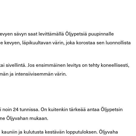
Kevyen sävyn saat levittämällä Öljypetsiä puupinnalle
e kevyen, läpikuultavan värin, joka korostaa sen luonnollista
i sivellintä. Jos ensimmäinen levitys on tehty koneellisesti,
mmän ja intensiivisemmän värin.
i noin 24 tunnissa. On kuitenkin tärkeää antaa Öljypetsin
ukene Öljyvahan mukaan.
e kauniin ja kulutusta kestävän lopputuloksen. Öljyvaha