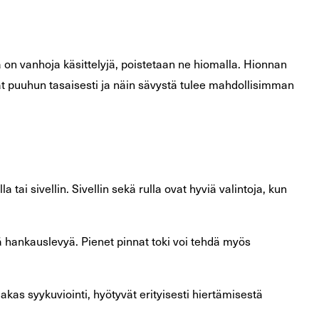
a on vanhoja käsittelyjä, poistetaan ne hiomalla. Hionnan
ät puuhun tasaisesti ja näin sävystä tulee mahdollisimman
 tai sivellin. Sivellin sekä rulla ovat hyviä valintoja, kun
ä hankauslevyä. Pienet pinnat toki voi tehdä myös
kas syykuviointi, hyötyvät erityisesti hiertämisestä