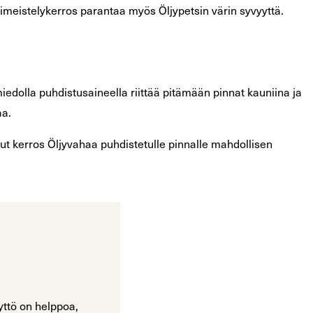
Viimeistelykerros parantaa myös Öljypetsin värin syvyyttä.
 miedolla puhdistusaineella riittää pitämään pinnat kauniina ja
aa.
ohut kerros Öljyvahaa puhdistetulle pinnalle mahdollisen
yttö on helppoa,