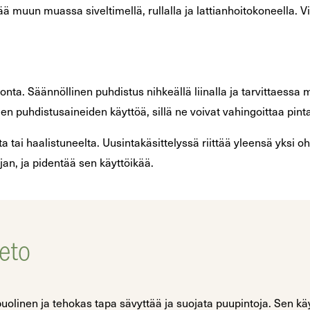
tää muun muassa siveltimellä, rullalla ja lattianhoitokoneella. 
atonta. Säännöllinen puhdistus nihkeällä liinalla ja tarvittaessa
n puhdistusaineiden käyttöä, sillä ne voivat vahingoittaa pint
a tai haalistuneelta. Uusintakäsittelyssä riittää yleensä yksi 
an, ja pidentää sen käyttöikää.
eto
uolinen ja tehokas tapa sävyttää ja suojata puupintoja. Sen kä