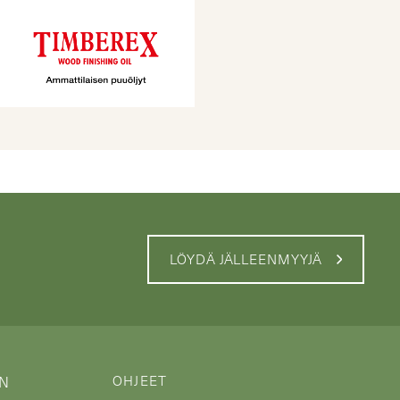
LÖYDÄ JÄLLEENMYYJÄ
OHJEET
IN