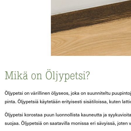
Mikä on Öljypetsi?
Öljypetsi on värillinen öljyseos, joka on suunniteltu puupin
pinta. Öljypetsiä käytetään erityisesti sisätiloissa, kuten lat
Öljypetsi korostaa puun luonnollista kauneutta ja syykuvioit
suojaa. Öljypetsiä on saatavilla monissa eri sävyissä, joten