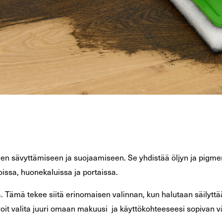
tojen sävyttämiseen ja suojaamiseen. Se yhdistää öljyn ja pigm
tioissa, huonekaluissa ja portaissa.
a. Tämä tekee siitä erinomaisen valinnan, kun halutaan säilytt
 voit valita juuri omaan makuusi ja käyttökohteeseesi sopivan v