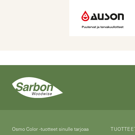
Osmo Color -tuotteet sinulle tarjoaa
TUOTTEET