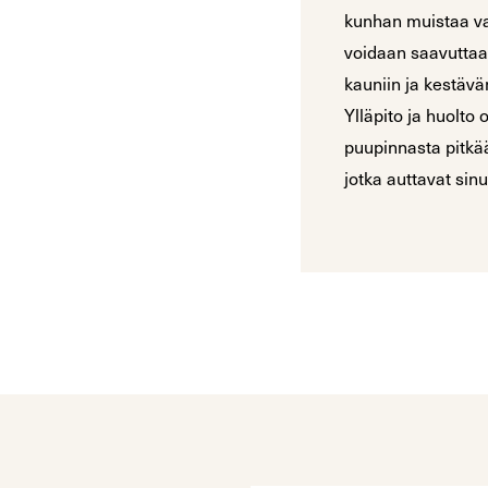
kunhan muistaa val
voidaan saavuttaa 
kauniin ja kestävä
Ylläpito ja huolto 
puupinnasta pitkää
jotka auttavat si