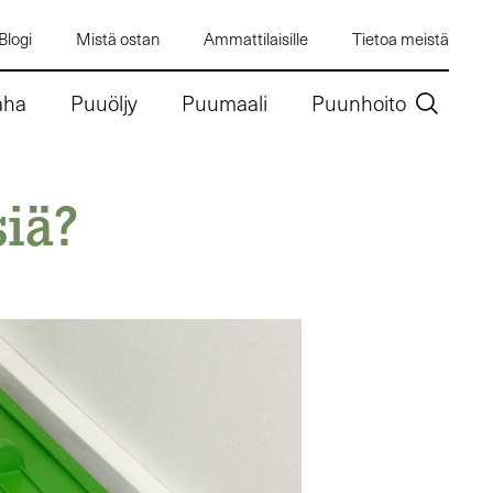
Blogi
Mistä ostan
Ammattilaisille
Tietoa meistä
aha
Puuöljy
Puumaali
Puunhoito
siä?