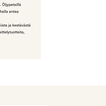
 Öljypetsillä
ahalla antaa
niista ja kestävästä
ttelytuotteita,