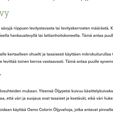
ävy
 sävyjä riippuen levitystavasta tai levityskerrosten määrästä. 
isella hankauslevyllä tai lattianhoitokoneella. Tämä antaa puull
 kertaalleen ohuelti ja tasaisesti käyttäen mikrokuiturullaa ta
lle levittää toinen kerros vastaavasti. Tämä antaa puulle syve
y
olosuhteiden mukaan. Yleensä Öljypetsi kuivuu käsittelykuivaks
, että väri ja suojaus ovat tasaiset ja kestävät, eikä väri li
voidaan käyttää Osmo Colorin Öljyvahoja, jotka antavat pinnall